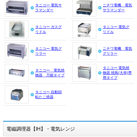
タニコー 電気サ
ニチワ電機 電気
ラマンダー
サラマンダー
タニコー ガスグ
タニコー 電気グ
リドル
リドル
タニコー 電気グ
ニチワ電機 電気
リラー
グリラー
タニコー 電気焼
タニコー 電気焼
物器 焼鳥(大串)専
物器 万能タイプ
用タイプ
タニコー 自動回
転たこ焼器
電磁調理器【IH】・電気レンジ