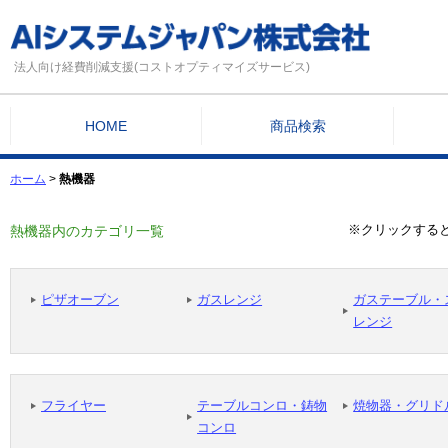
法人向け経費削減支援(コストオプティマイズサービス)
HOME
商品検索
ホーム
>
熱機器
※クリックする
熱機器内のカテゴリ一覧
ピザオーブン
ガスレンジ
ガステーブル・
レンジ
フライヤー
テーブルコンロ・鋳物
焼物器・グリド
コンロ