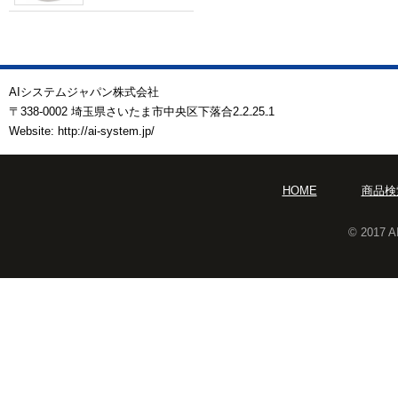
AIシステムジャパン株式会社
〒338-0002 埼玉県さいたま市中央区下落合2₋2₋25₋1
Website: http://ai-system.jp/
HOME
商品検
© 2017 A